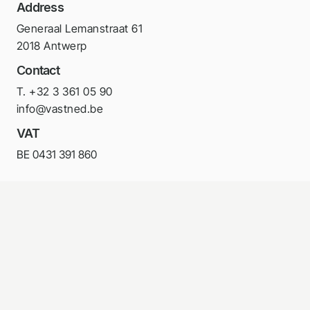
Address
Generaal Lemanstraat 61
2018 Antwerp
Contact
T. +32 3 361 05 90
info@vastned.be
VAT
BE 0431 391 860
Follow us on LinkedIn
Portfolio
Investor relations
Legal documents
Contact
Copyright 2026 Vastned |
Privacy policy