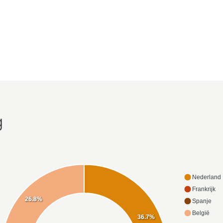
g
Nederland
Frankrijk
26.8%
Spanje
België
36.7%