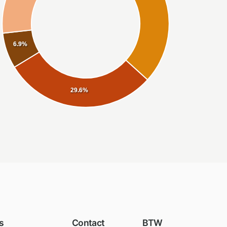
6.9%
29.6%
s
Contact
BTW