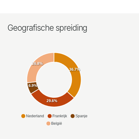
Geografische spreiding
26.8%
36.7%
6.9%
29.6%
Nederland
Frankrijk
Spanje
België