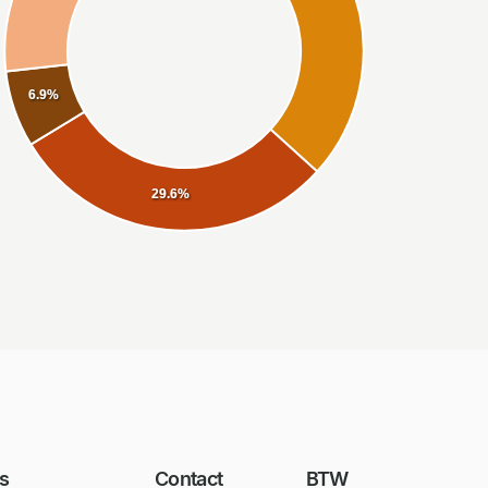
6.9%
29.6%
s
Contact
BTW