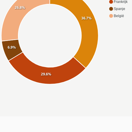
Frankrijk
26.8%
Spanje
België
36.7%
6.9%
29.6%